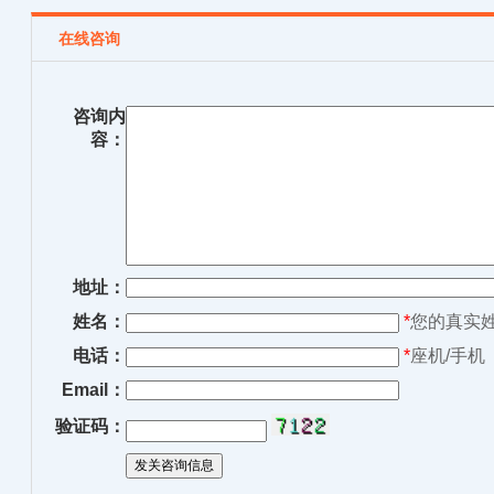
在线咨询
咨询内
容：
地址：
姓名：
*
您的真实
电话：
*
座机/手机
Email：
验证码：