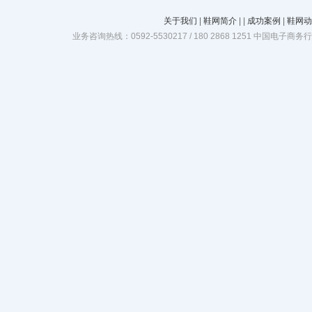
关于我们
|
鞋网简介
|
|
成功案例
|
鞋网动
业务咨询热线：0592-5530217 / 180 2868 1251 中国电子商务行业