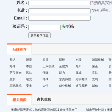
姓名：
*
您的真实
电话：
*
座机/手机
Email：
验证码：
品牌推荐
邦达
恒泰
闳业
双棱
东瑞
旭清机械
富
海锋
本佳
三兴机械
金健力
九州
荣圣
切
慧宝激光
远益
佳隆
群力
鹿城
意达
新
黑旗
曙龙
博纳
东莞伟煌
光宇鞋模
爱玛
美
星驰鞋机
安丰
大恒
成业机械
迪宝裁断
诚信
泉
机
商机信息
相关新闻
·
奥康舒适无定式，陈伟霆推荐的双11好物清单来了
·
城市守护计划：奥