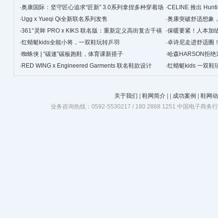
·
奥康国际：坚守匠心追求“匠新” 3.0系列拿捏多种穿着场
·
CELINE 推出 Hunt
景
·
Ugg x Yueqi Qi全新联名系列发售
·
奥康突破舒适想象
·
361°灵眸 PRO x KIKS 联名版：重新定义高街复古千禧
·
保暖要紧！人本加
跑鞋
·
红蜻蜓kids全能小将，一双鞋玩转乒羽
·
卓诗尼走进舒适圈
·
蜘蛛侠 | “碳速”碳板跑鞋，体育课新搭子
·
哈森HARSON拒
·
RED WING x Engineered Garments 联名鞋款设计
·
红蜻蜓kids 一双
关于我们
|
鞋网简介
|
|
成功案例
|
鞋网动
业务咨询热线：0592-5530217 / 180 2868 1251 中国电子商务行业